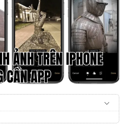
Expand
/
Collapse