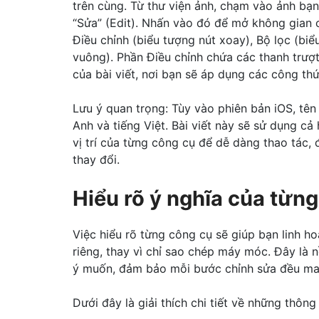
trên cùng. Từ thư viện ảnh, chạm vào ảnh bạn
“Sửa” (Edit). Nhấn vào đó để mở không gian 
Điều chỉnh (biểu tượng nút xoay), Bộ lọc (biể
vuông). Phần Điều chỉnh chứa các thanh trượ
của bài viết, nơi bạn sẽ áp dụng các công th
Lưu ý quan trọng: Tùy vào phiên bản iOS, tên
Anh và tiếng Việt. Bài viết này sẽ sử dụng cả
vị trí của từng công cụ để dễ dàng thao tác, 
thay đổi.
Hiểu rõ ý nghĩa của từng
Việc hiểu rõ từng công cụ sẽ giúp bạn linh h
riêng, thay vì chỉ sao chép máy móc. Đây là 
ý muốn, đảm bảo mỗi bước chỉnh sửa đều mang
Dưới đây là giải thích chi tiết về những thông