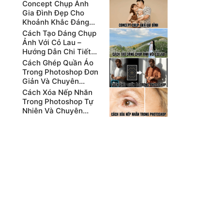
Concept Chụp Ảnh
Gia Đình Đẹp Cho
Khoảnh Khắc Đáng
Nhớ Nhất
Cách Tạo Dáng Chụp
Ảnh Với Cỏ Lau –
Hướng Dẫn Chi Tiết
Cho Người Mới
Cách Ghép Quần Áo
Trong Photoshop Đơn
Giản Và Chuyên
Nghiệp
Cách Xóa Nếp Nhăn
Trong Photoshop Tự
Nhiên Và Chuyên
Nghiệp