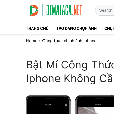
Skip
Search
to
for:
content
TRANG CHỦ
TẠO DÁNG CHỤP ẢNH
CHỤP
Home
»
Công thức chỉnh ảnh iphone
Bật Mí Công Thứ
Iphone Không Cầ