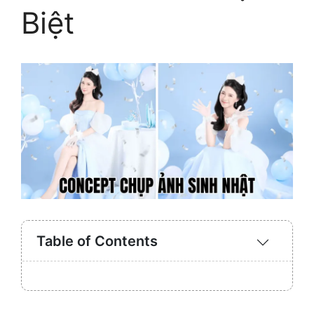
Biệt
Table of Contents
Expand
/
Collaps