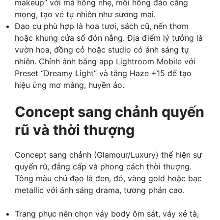
makeup” với má hồng nhẹ, môi hồng đào căng
mọng, tạo vẻ tự nhiên như sương mai.
Đạo cụ phù hợp là hoa tươi, sách cũ, nến thơm
hoặc khung cửa sổ đón nắng. Địa điểm lý tưởng là
vườn hoa, đồng cỏ hoặc studio có ánh sáng tự
nhiên. Chỉnh ảnh bằng app Lightroom Mobile với
Preset “Dreamy Light” và tăng Haze +15 để tạo
hiệu ứng mơ màng, huyền ảo.
Concept sang chảnh quyến
rũ và thời thượng
Concept sang chảnh (Glamour/Luxury) thể hiện sự
quyến rũ, đẳng cấp và phong cách thời thượng.
Tông màu chủ đạo là đen, đỏ, vàng gold hoặc bạc
metallic với ánh sáng drama, tương phản cao.
Trang phục nên chọn váy body ôm sát, váy xẻ tà,