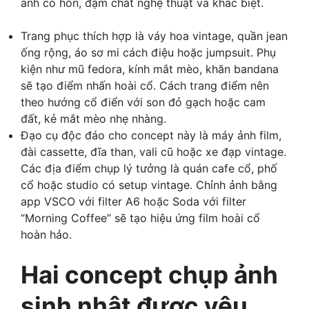
ảnh có hồn, đậm chất nghệ thuật và khác biệt.
Trang phục thích hợp là váy hoa vintage, quần jean
ống rộng, áo sơ mi cách điệu hoặc jumpsuit. Phụ
kiện như mũ fedora, kính mắt mèo, khăn bandana
sẽ tạo điểm nhấn hoài cổ. Cách trang điểm nên
theo hướng cổ điển với son đỏ gạch hoặc cam
đất, kẻ mắt mèo nhẹ nhàng.
Đạo cụ độc đáo cho concept này là máy ảnh film,
đài cassette, đĩa than, vali cũ hoặc xe đạp vintage.
Các địa điểm chụp lý tưởng là quán cafe cổ, phố
cổ hoặc studio có setup vintage. Chỉnh ảnh bằng
app VSCO với filter A6 hoặc Soda với filter
“Morning Coffee” sẽ tạo hiệu ứng film hoài cổ
hoàn hảo.
Hai concept chụp ảnh
sinh nhật được yêu