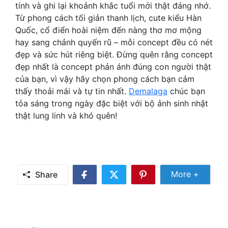
tính và ghi lại khoảnh khắc tuổi mới thật đáng nhớ.
Từ phong cách tối giản thanh lịch, cute kiểu Hàn
Quốc, cổ điển hoài niệm đến nàng thơ mơ mộng
hay sang chảnh quyến rũ – mỗi concept đều có nét
đẹp và sức hút riêng biệt. Đừng quên rằng concept
đẹp nhất là concept phản ánh đúng con người thật
của bạn, vì vậy hãy chọn phong cách bạn cảm
thấy thoải mái và tự tin nhất.
Demalaga
chúc bạn
tỏa sáng trong ngày đặc biệt với bộ ảnh sinh nhật
thật lung linh và khó quên!
Share Mor
More +
Share
Share
Share
Share
on
on
on
Facebook
Twitter
Pinterest