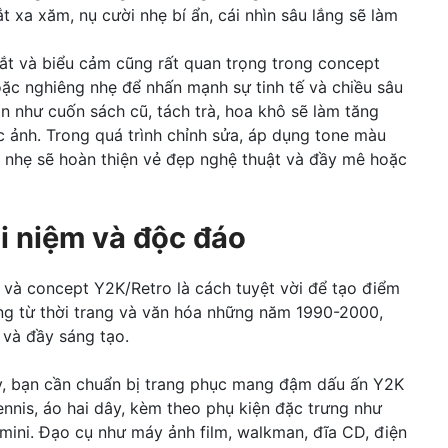
 xa xăm, nụ cười nhẹ bí ẩn, cái nhìn sâu lắng sẽ làm
t và biểu cảm cũng rất quan trọng trong concept
ặc nghiêng nhẹ để nhấn mạnh sự tinh tế và chiều sâu
n như cuốn sách cũ, tách trà, hoa khô sẽ làm tăng
 ảnh. Trong quá trình chỉnh sửa, áp dụng tone màu
s nhẹ sẽ hoàn thiện vẻ đẹp nghệ thuật và đầy mê hoặc
i niệm và độc đáo
 và concept Y2K/Retro là cách tuyệt vời để tạo điểm
ng từ thời trang và văn hóa những năm 1990-2000,
 và đầy sáng tạo.
ày, bạn cần chuẩn bị trang phục mang đậm dấu ấn Y2K
ennis, áo hai dây, kèm theo phụ kiện đặc trưng như
 mini. Đạo cụ như máy ảnh film, walkman, đĩa CD, điện