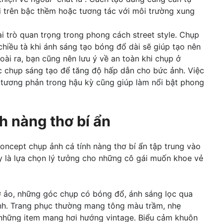
ồi trên bậc thềm hoặc tương tác với môi trường xung
i trò quan trọng trong phong cách street style. Chụp
hiều tà khi ánh sáng tạo bóng đổ dài sẽ giúp tạo nên
ài ra, bạn cũng nên lưu ý về an toàn khi chụp ở
c chụp sáng tạo để tăng độ hấp dẫn cho bức ảnh. Việc
 tương phản trong hậu kỳ cũng giúp làm nổi bật phong
h nàng thơ bí ẩn
ncept chụp ảnh cá tính nàng thơ bí ẩn tập trung vào
Đây là lựa chọn lý tưởng cho những cô gái muốn khoe vẻ
 ảo, những góc chụp có bóng đổ, ánh sáng lọc qua
nh. Trang phục thường mang tông màu trầm, nhẹ
 những item mang hơi hướng vintage. Biểu cảm khuôn