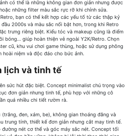
i cảnh có thể là những không gian đơn giản nhưng được
 hoặc những filter màu sắc rực rỡ khi chỉnh sửa.
 Retro, bạn có thể kết hợp các yếu tố từ các thập kỷ
đầu 2000s và màu sắc nổi bật hơn, trong khi Retro
ặc trưng riêng biệt. Kiểu tóc và makeup cũng là điểm
ôi bóng… giúp hoàn thiện vẻ ngoài Y2K/Retro. Chọn
ter cũ, khu vui chơi game thùng, hoặc sử dụng phông
n hoài niệm và độc đáo cho bức ảnh.
lịch và tinh tế
 nên sức hút đặc biệt. Concept minimalist chú trọng vào
cục đơn giản nhưng tinh tế, phù hợp với những cô
n quá nhiều chi tiết rườm rà.
(trắng, đen, xám, be), không gian thoáng đãng và
trung tính, thiết kế đơn giản nhưng cắt may tinh tế.
 đường nét cơ thể và góc máy sắc nét. Concept tối