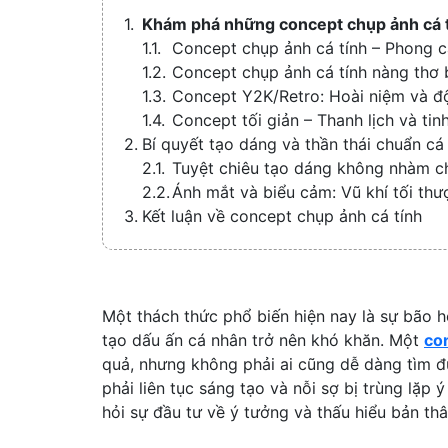
Khám phá những concept chụp ảnh cá t
Concept chụp ảnh cá tính – Phong 
Concept chụp ảnh cá tính nàng thơ 
Concept Y2K/Retro: Hoài niệm và đ
Concept tối giản – Thanh lịch và tinh
Bí quyết tạo dáng và thần thái chuẩn cá 
Tuyệt chiêu tạo dáng không nhàm c
Ánh mắt và biểu cảm: Vũ khí tối thượ
Kết luận về concept chụp ảnh cá tính
Một thách thức phổ biến hiện nay là sự bão hò
tạo dấu ấn cá nhân trở nên khó khăn. Một
co
quả, nhưng không phải ai cũng dễ dàng tìm đ
phải liên tục sáng tạo và nỗi sợ bị trùng lặp 
hỏi sự đầu tư về ý tưởng và thấu hiểu bản th