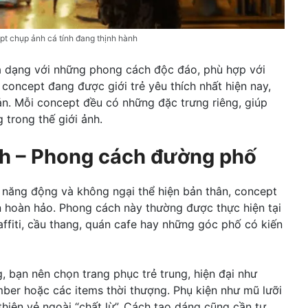
t chụp ảnh cá tính đang thịnh hành
a dạng với những phong cách độc đáo, phù hợp với
 concept đang được giới trẻ yêu thích nhất hiện nay,
iản. Mỗi concept đều có những đặc trưng riêng, giúp
g trong thế giới ảnh.
nh – Phong cách đường phố
 năng động và không ngại thể hiện bản thân, concept
họn hoàn hảo. Phong cách này thường được thực hiện tại
ffiti, cầu thang, quán cafe hay những góc phố có kiến
, bạn nên chọn trang phục trẻ trung, hiện đại như
mber hoặc các items thời thượng. Phụ kiện như mũ lưỡi
 thiện vẻ ngoài “chất lừ”. Cách tạo dáng cũng cần tự