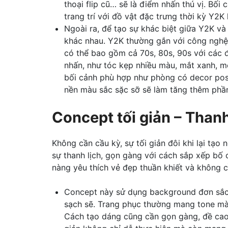
thoại flip cũ… sẽ là điểm nhấn thú vị. Bố
trang trí với đồ vật đặc trưng thời kỳ Y2K
Ngoài ra, để tạo sự khác biệt giữa Y2K và
khác nhau. Y2K thường gắn với công nghệ 
có thể bao gồm cả 70s, 80s, 90s với các đ
nhấn, như tóc kẹp nhiều màu, mắt xanh, m
bối cảnh phù hợp như phòng có decor pos
nền màu sắc sặc sỡ sẽ làm tăng thêm phầ
Concept tối giản – Thanh 
Không cần cầu kỳ, sự tối giản đôi khi lại tạo
sự thanh lịch, gọn gàng với cách sắp xếp bố 
nàng yêu thích vẻ đẹp thuần khiết và không cầ
Concept này sử dụng background đơn sắc 
sạch sẽ. Trang phục thường mang tone màu 
Cách tạo dáng cũng cần gọn gàng, đề cao