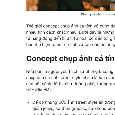
Khám phá những concep
Thế giới concept chụp ảnh cá tính vô cùng đ
nhiều tính cách khác nhau. Dưới đây là những
từ năng động đến bí ẩn, từ hoài cổ đến tối g
bạn thể hiện rõ nét cá tính và tạo dấu ấn riên
Concept chụp ảnh cá tí
Nếu bạn là người yêu thích sự phóng khoáng,
chụp ảnh cá tính street style chính là lựa c
các bối cảnh đô thị như đường phố, tường gra
trúc đặc biệt.
Để có những bức ảnh street style ấn tượng
quần jeans, áo thun graphic, áo khoác bo
trai, kính râm, giày sneakers sẽ giúp hoàn