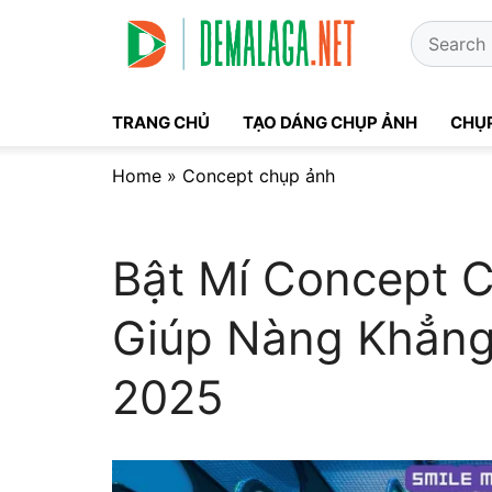
Skip
Search
to
for:
content
TRANG CHỦ
TẠO DÁNG CHỤP ẢNH
CHỤP
Home
»
Concept chụp ảnh
Bật Mí Concept 
Giúp Nàng Khẳng
2025