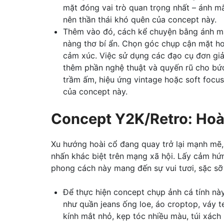
mặt đóng vai trò quan trọng nhất – ánh mắt
nên thần thái khó quên của concept này.
Thêm vào đó, cách kể chuyện bằng ánh mắ
nàng thơ bí ẩn. Chọn góc chụp cận mặt ho
cảm xúc. Việc sử dụng các đạo cụ đơn giả
thêm phần nghệ thuật và quyến rũ cho bức
trầm ấm, hiệu ứng vintage hoặc soft focu
của concept này.
Concept Y2K/Retro: Hoà
Xu hướng hoài cổ đang quay trở lại mạnh mẽ,
nhấn khác biệt trên mạng xã hội. Lấy cảm hứ
phong cách này mang đến sự vui tươi, sặc sỡ
Để thực hiện concept chụp ảnh cá tính n
như quần jeans ống loe, áo croptop, váy t
kính mắt nhỏ, kẹp tóc nhiều màu, túi xách