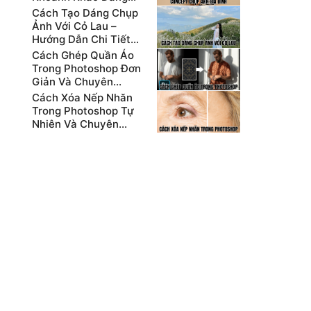
Nhớ Nhất
Cách Tạo Dáng Chụp
Ảnh Với Cỏ Lau –
Hướng Dẫn Chi Tiết
Cho Người Mới
Cách Ghép Quần Áo
Trong Photoshop Đơn
Giản Và Chuyên
Nghiệp
Cách Xóa Nếp Nhăn
Trong Photoshop Tự
Nhiên Và Chuyên
Nghiệp