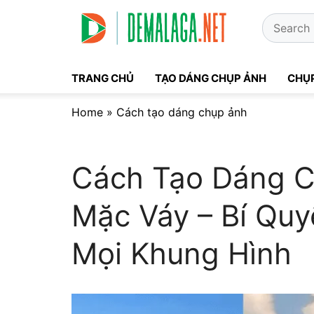
Skip
Search
to
for:
content
TRANG CHỦ
TẠO DÁNG CHỤP ẢNH
CHỤP
Home
»
Cách tạo dáng chụp ảnh
Cách Tạo Dáng C
Mặc Váy – Bí Quy
Mọi Khung Hình