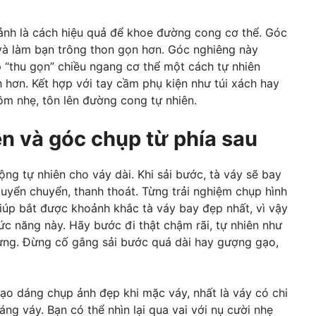
nh là cách hiệu quả để khoe đường cong cơ thể. Góc
và làm bạn trông thon gọn hơn. Góc nghiêng này
“thu gọn” chiều ngang cơ thể một cách tự nhiên
 hơn. Kết hợp với tay cầm phụ kiện như túi xách hay
 ôm nhẹ, tôn lên đường cong tự nhiên.
n và góc chụp từ phía sau
g tự nhiên cho váy dài. Khi sải bước, tà váy sẽ bay
 uyển chuyển, thanh thoát. Từng trải nghiệm chụp hình
 giúp bắt được khoảnh khắc tà váy bay đẹp nhất, vì vậy
c năng này. Hãy bước đi thật chậm rãi, tự nhiên như
 lưng. Đừng cố gắng sải bước quá dài hay gượng gạo,
tạo dáng chụp ảnh đẹp khi mặc váy, nhất là váy có chi
áng váy. Bạn có thể nhìn lại qua vai với nụ cười nhẹ