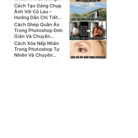
Nhớ Nhất
Cách Tạo Dáng Chụp
Ảnh Với Cỏ Lau –
Hướng Dẫn Chi Tiết
Cho Người Mới
Cách Ghép Quần Áo
Trong Photoshop Đơn
Giản Và Chuyên
Nghiệp
Cách Xóa Nếp Nhăn
Trong Photoshop Tự
Nhiên Và Chuyên
Nghiệp