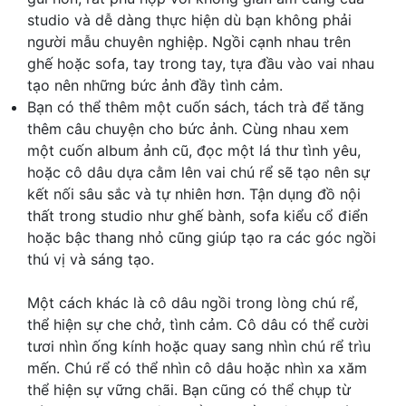
studio và dễ dàng thực hiện dù bạn không phải
người mẫu chuyên nghiệp. Ngồi cạnh nhau trên
ghế hoặc sofa, tay trong tay, tựa đầu vào vai nhau
tạo nên những bức ảnh đầy tình cảm.
Bạn có thể thêm một cuốn sách, tách trà để tăng
thêm câu chuyện cho bức ảnh. Cùng nhau xem
một cuốn album ảnh cũ, đọc một lá thư tình yêu,
hoặc cô dâu dựa cằm lên vai chú rể sẽ tạo nên sự
kết nối sâu sắc và tự nhiên hơn. Tận dụng đồ nội
thất trong studio như ghế bành, sofa kiểu cổ điển
hoặc bậc thang nhỏ cũng giúp tạo ra các góc ngồi
thú vị và sáng tạo.
Một cách khác là cô dâu ngồi trong lòng chú rể,
thể hiện sự che chở, tình cảm. Cô dâu có thể cười
tươi nhìn ống kính hoặc quay sang nhìn chú rể trìu
mến. Chú rể có thể nhìn cô dâu hoặc nhìn xa xăm
thể hiện sự vững chãi. Bạn cũng có thể chụp từ