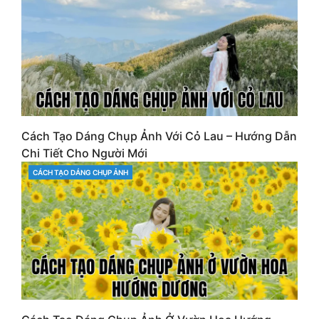
Cách Tạo Dáng Chụp Ảnh Với Cỏ Lau – Hướng Dẫn
Chi Tiết Cho Người Mới
CÁCH TẠO DÁNG CHỤP ẢNH
CATEGORIES