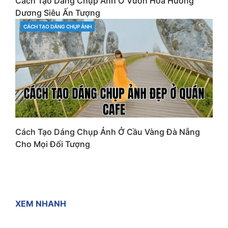
Cách Tạo Dáng Chụp Ảnh Ở Vườn Hoa Hướng
Dương Siêu Ấn Tượng
CÁCH TẠO DÁNG CHỤP ẢNH
CATEGORIES
Cách Tạo Dáng Chụp Ảnh Ở Cầu Vàng Đà Nẵng
Cho Mọi Đối Tượng
XEM NHANH