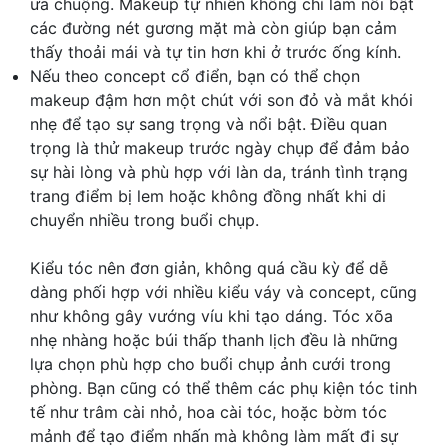
ưa chuộng. Makeup tự nhiên không chỉ làm nổi bật
các đường nét gương mặt mà còn giúp bạn cảm
thấy thoải mái và tự tin hơn khi ở trước ống kính.
Nếu theo concept cổ điển, bạn có thể chọn
makeup đậm hơn một chút với son đỏ và mắt khói
nhẹ để tạo sự sang trọng và nổi bật. Điều quan
trọng là thử makeup trước ngày chụp để đảm bảo
sự hài lòng và phù hợp với làn da, tránh tình trạng
trang điểm bị lem hoặc không đồng nhất khi di
chuyển nhiều trong buổi chụp.
Kiểu tóc nên đơn giản, không quá cầu kỳ để dễ
dàng phối hợp với nhiều kiểu váy và concept, cũng
như không gây vướng víu khi tạo dáng. Tóc xõa
nhẹ nhàng hoặc búi thấp thanh lịch đều là những
lựa chọn phù hợp cho buổi chụp ảnh cưới trong
phòng. Bạn cũng có thể thêm các phụ kiện tóc tinh
tế như trâm cài nhỏ, hoa cài tóc, hoặc bờm tóc
mảnh để tạo điểm nhấn mà không làm mất đi sự