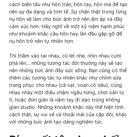
cách biến tấu như hôn trán, hôn tay, hôn má để tạo
nên sự đa dạng và tinh tế. Sự chân thật trong từng
nụ hôn sẽ làm cho bức ảnh trở nên ấm áp và đầy
cảm xúc hơn. Hãy nghĩ về một kỷ niệm hạnh phúc
như khoảnh khắc cầu hôn hay lần đầu gặp gỡ để
nụ hôn trở nên tự nhiên hơn.
Thì thầm vào tai nhau, cù lét nhẹ, nhìn nhau cười
phá lên… những tương tác đời thường này sẽ tạo
nên những bức ảnh đầy sức sống. Bạn cũng có thể
thêm các tương tác tự nhiên khác như chỉnh sửa
trang phục cho nhau (cà vạt, voan cô dâu), cùng
nhau nhảy một điệu chậm ngẫu hứng, chơi oẳn tù
tì, hoặc đơn giản là nắm tay đi dạo trong không
gian studio. Những khoảnh khắc này thể hiện tính
cách thật, sự vui vẻ và thoải mái của cặp đôi, khác
với những bức ảnh tạo dáng nghiêm túc.