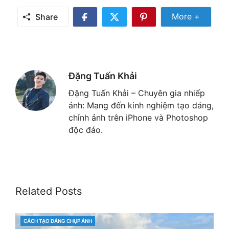
Share Mor
More +
Share
Share
Share
Share
on
on
on
Facebook
Twitter
Pinterest
Đặng Tuấn Khải
Đặng Tuấn Khải – Chuyên gia nhiếp
ảnh: Mang đến kinh nghiệm tạo dáng,
chỉnh ảnh trên iPhone và Photoshop
độc đáo.
Related Posts
CÁCH TẠO DÁNG CHỤP ẢNH
CATEGORIES