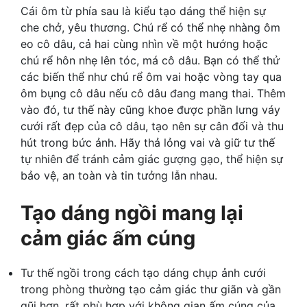
Cái ôm từ phía sau là kiểu tạo dáng thể hiện sự
che chở, yêu thương. Chú rể có thể nhẹ nhàng ôm
eo cô dâu, cả hai cùng nhìn về một hướng hoặc
chú rể hôn nhẹ lên tóc, má cô dâu. Bạn có thể thử
các biến thể như chú rể ôm vai hoặc vòng tay qua
ôm bụng cô dâu nếu cô dâu đang mang thai. Thêm
vào đó, tư thế này cũng khoe được phần lưng váy
cưới rất đẹp của cô dâu, tạo nên sự cân đối và thu
hút trong bức ảnh. Hãy thả lỏng vai và giữ tư thế
tự nhiên để tránh cảm giác gượng gạo, thể hiện sự
bảo vệ, an toàn và tin tưởng lẫn nhau.
Tạo dáng ngồi mang lại
cảm giác ấm cúng
Tư thế ngồi trong cách tạo dáng chụp ảnh cưới
trong phòng thường tạo cảm giác thư giãn và gần
gũi hơn, rất phù hợp với không gian ấm cúng của