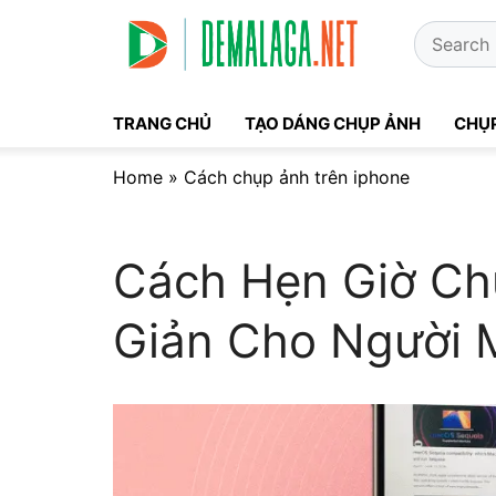
Skip
Search
to
for:
content
TRANG CHỦ
TẠO DÁNG CHỤP ẢNH
CHỤP
Home
»
Cách chụp ảnh trên iphone
Cách Hẹn Giờ Ch
Giản Cho Người 