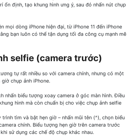
trí ổn định, tạo khung hình ưng ý, sau đó nhấn nút chụp
n mọi dòng iPhone hiện đại, từ iPhone 11 đến iPhone
 rằng bạn luôn có thể tận dụng tối đa công cụ mạnh mẽ
nh selfie (camera trước)
 tương tự rất nhiều so với camera chính, nhưng có một
n giờ chụp ảnh iPhone.
ch nhấn biểu tượng xoay camera ở góc màn hình. Điều
khung hình mà còn chuẩn bị cho việc chụp ảnh selfie
 trình tìm và bật hẹn giờ – nhấn mũi tên (^), chọn biểu
camera chính. Biểu tượng hẹn giờ trên camera trước
 khi sử dụng các chế độ chụp khác nhau.