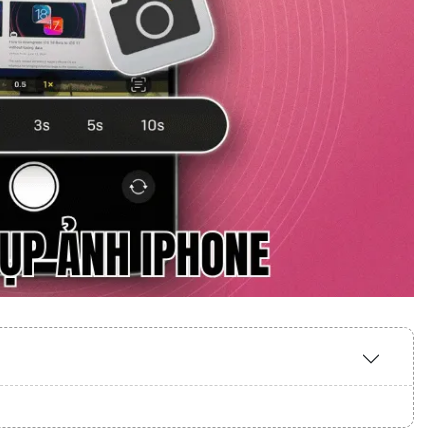
Expand
/
Collapse