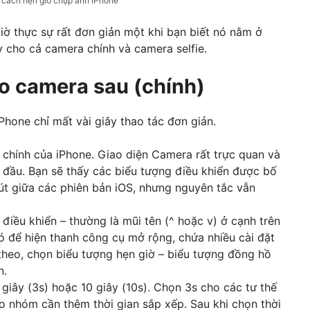
t cách hẹn giờ chụp ảnh iPhone
iờ thực sự rất đơn giản một khi bạn biết nó nằm ở
y cho cả camera chính và camera selfie.
o camera sau (chính)
iPhone chỉ mất vài giây thao tác đơn giản.
chính của iPhone. Giao diện Camera rất trực quan và
 đầu. Bạn sẽ thấy các biểu tượng điều khiển được bố
 chút giữa các phiên bản iOS, nhưng nguyên tắc vẫn
iều khiển – thường là mũi tên (^ hoặc v) ở cạnh trên
 để hiện thanh công cụ mở rộng, chứa nhiều cài đặt
theo, chọn biểu tượng hẹn giờ – biểu tượng đồng hồ
n.
 giây (3s) hoặc 10 giây (10s). Chọn 3s cho các tư thế
o nhóm cần thêm thời gian sắp xếp. Sau khi chọn thời