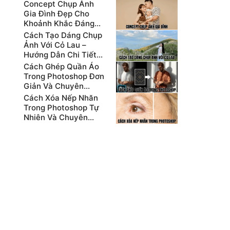
Concept Chụp Ảnh
Gia Đình Đẹp Cho
Khoảnh Khắc Đáng
Nhớ Nhất
Cách Tạo Dáng Chụp
Ảnh Với Cỏ Lau –
Hướng Dẫn Chi Tiết
Cho Người Mới
Cách Ghép Quần Áo
Trong Photoshop Đơn
Giản Và Chuyên
Nghiệp
Cách Xóa Nếp Nhăn
Trong Photoshop Tự
Nhiên Và Chuyên
Nghiệp