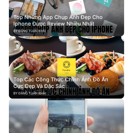
Top Những App Chụp Ảnh Đẹp Cho
Iphone Được Review Nhiều Nhất
BY
ĐẶNG TUẤN KHẢI
Top Các Công Thức Chỉnh Ảnh Đồ Ăn
Cực Đẹp Và Đặc Sắc
BY
ĐẶNG TUẤN KHẢI