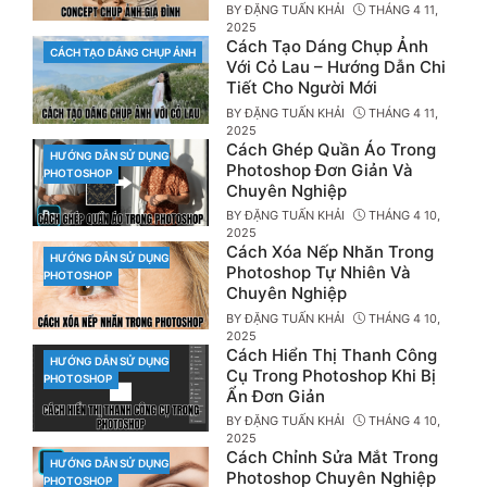
BY
ĐẶNG TUẤN KHẢI
THÁNG 4 11,
2025
Cách Tạo Dáng Chụp Ảnh
CÁCH TẠO DÁNG CHỤP ẢNH
CATEGORIES
Với Cỏ Lau – Hướng Dẫn Chi
Tiết Cho Người Mới
BY
ĐẶNG TUẤN KHẢI
THÁNG 4 11,
2025
Cách Ghép Quần Áo Trong
HƯỚNG DẪN SỬ DỤNG
CATEGORIES
Photoshop Đơn Giản Và
PHOTOSHOP
Chuyên Nghiệp
BY
ĐẶNG TUẤN KHẢI
THÁNG 4 10,
2025
Cách Xóa Nếp Nhăn Trong
HƯỚNG DẪN SỬ DỤNG
CATEGORIES
Photoshop Tự Nhiên Và
PHOTOSHOP
Chuyên Nghiệp
BY
ĐẶNG TUẤN KHẢI
THÁNG 4 10,
2025
Cách Hiển Thị Thanh Công
HƯỚNG DẪN SỬ DỤNG
CATEGORIES
Cụ Trong Photoshop Khi Bị
PHOTOSHOP
Ẩn Đơn Giản
BY
ĐẶNG TUẤN KHẢI
THÁNG 4 10,
2025
Cách Chỉnh Sửa Mắt Trong
HƯỚNG DẪN SỬ DỤNG
CATEGORIES
Photoshop Chuyên Nghiệp
PHOTOSHOP