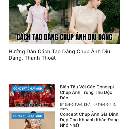
Hướng Dẫn Cách Tạo Dáng Chụp Ảnh Dịu
Dàng, Thanh Thoát
Biến Tấu Với Các Concept
CONCEPT CHỤP ẢNH
CATEGORIES
Chụp Ảnh Trung Thu Độc
Đáo
BY
ĐẶNG TUẤN KHẢI
THÁNG 4 11,
2025
Concept Chụp Ảnh Gia Đình
CONCEPT CHỤP ẢNH
CATEGORIES
Đẹp Cho Khoảnh Khắc Đáng
Nhớ Nhất