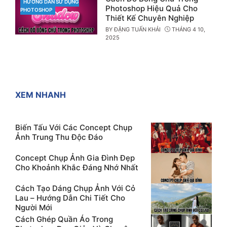
HƯỚNG DẪN SỬ DỤNG
CATEGORIES
Photoshop Hiệu Quả Cho
PHOTOSHOP
Thiết Kế Chuyên Nghiệp
BY
ĐẶNG TUẤN KHẢI
THÁNG 4 10,
2025
XEM NHANH
Biến Tấu Với Các Concept Chụp
Ảnh Trung Thu Độc Đáo
Concept Chụp Ảnh Gia Đình Đẹp
Cho Khoảnh Khắc Đáng Nhớ Nhất
Cách Tạo Dáng Chụp Ảnh Với Cỏ
Lau – Hướng Dẫn Chi Tiết Cho
Người Mới
Cách Ghép Quần Áo Trong