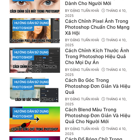
Dành Cho Người Mới
BY
ĐẶNG TUẤN KHẢI
THÁNG 4 10,
2025
Cách Chỉnh Pixel Ảnh Trong
HƯỚNG DẪN SỬ DỤNG
CATEGORIES
Photoshop Chuẩn Cho Mạng
PHOTOSHOP
Xã Hội
BY
ĐẶNG TUẤN KHẢI
THÁNG 4 10,
2025
Cách Chỉnh Kích Thước Ảnh
HƯỚNG DẪN SỬ DỤNG
CATEGORIES
Trong Photoshop Hiệu Quả
PHOTOSHOP
Cho Mọi Dự Án
BY
ĐẶNG TUẤN KHẢI
THÁNG 4 10,
2025
Cách Bo Góc Trong
HƯỚNG DẪN SỬ DỤNG
CATEGORIES
Photoshop Đơn Giản Và Hiệu
PHOTOSHOP
Quả
BY
ĐẶNG TUẤN KHẢI
THÁNG 4 10,
2025
Cách Blend Màu Trong
HƯỚNG DẪN SỬ DỤNG
CATEGORIES
Photoshop Đơn Giản Và Hiệu
PHOTOSHOP
Quả Cho Người Mới
BY
ĐẶNG TUẤN KHẢI
THÁNG 4 10,
2025
Cách Đổ Bóng Chữ Trong